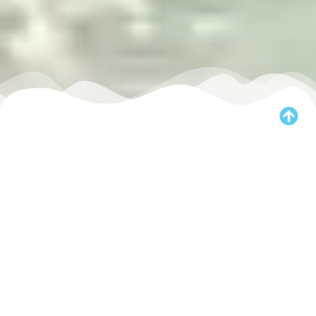
Un viaje de experiencias reales,
organizado PASO A PASO
Bienvenido a nuestra guía de
Filipinas
. Aquí no encontrarás
contenido genérico; lo que tienes ante ti es un
cuaderno de
bitácora con experiencias reales
, basado en nuestra
experiencia recorriendo este destino paso a paso.
Hemos diseñado este espacio para acompañarte en todo: desde
la
planificación y el presupuesto
, hasta
rutas detalladas y
consejos locales
que solo se descubren estando allí. Todo lo