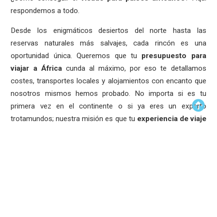
respondemos a todo.
Desde los enigmáticos desiertos del norte hasta las
reservas naturales más salvajes, cada rincón es una
oportunidad única. Queremos que tu
presupuesto para
viajar a África
cunda al máximo, por eso te detallamos
costes, transportes locales y alojamientos con encanto que
nosotros mismos hemos probado. No importa si es tu
primera vez en el continente o si ya eres un experto
trotamundos; nuestra misión es que tu
experiencia de viaje
en África
sea épica, segura y, sobre todo, auténtica.
Explora nuestras guías por países y empieza hoy mismo a
diseñar el viaje de tu vida.
Viajar a África
te cambia la forma
de ver el mundo, y nosotros estamos aquí para acompañarte
en cada paso del camino.