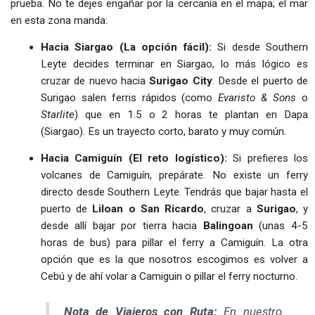
prueba. No te dejes engañar por la cercanía en el mapa; el mar
en esta zona manda:
Hacia Siargao (La opción fácil):
Si desde Southern
Leyte decides terminar en Siargao, lo más lógico es
cruzar de nuevo hacia
Surigao City
. Desde el puerto de
Surigao salen ferris rápidos (como
Evaristo & Sons
o
Starlite
) que en 1.5 o 2 horas te plantan en Dapa
(Siargao). Es un trayecto corto, barato y muy común.
Hacia Camiguín (El reto logístico):
Si prefieres los
volcanes de Camiguín, prepárate. No existe un ferry
directo desde Southern Leyte. Tendrás que bajar hasta el
puerto de
Liloan o San Ricardo
, cruzar a
Surigao
, y
desde allí bajar por tierra hacia
Balingoan
(unas 4-5
horas de bus) para pillar el ferry a Camiguín. La otra
opción que es la que nosotros escogimos es volver a
Cebú y de ahí volar a Camiguin o pillar el ferry nocturno.
Nota de Viajeros con Ruta:
En nuestro