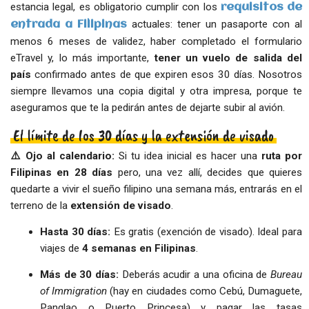
estancia legal, es obligatorio cumplir con los
requisitos de
actuales: tener un pasaporte con al
entrada a Filipinas
menos 6 meses de validez, haber completado el formulario
eTravel y, lo más importante,
tener un vuelo de salida del
país
confirmado antes de que expiren esos 30 días. Nosotros
siempre llevamos una copia digital y otra impresa, porque te
aseguramos que te la pedirán antes de dejarte subir al avión.
El límite de los 30 días y la extensión de visado
⚠️ Ojo al calendario:
Si tu idea inicial es hacer una
ruta por
Filipinas en 28 días
pero, una vez allí, decides que quieres
quedarte a vivir el sueño filipino una semana más, entrarás en el
terreno de la
extensión de visado
.
Hasta 30 días:
Es gratis (exención de visado). Ideal para
viajes de
4 semanas en Filipinas
.
Más de 30 días:
Deberás acudir a una oficina de
Bureau
of Immigration
(hay en ciudades como Cebú, Dumaguete,
Panglao o Puerto Princesa) y pagar las tasas