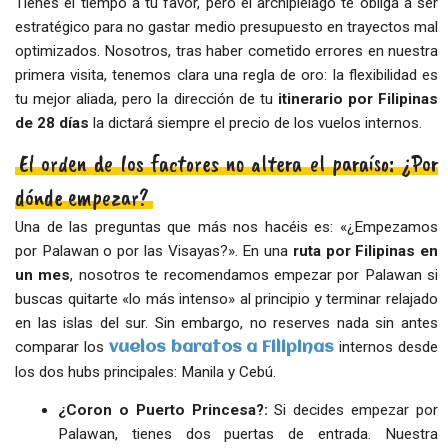
Tienes el tiempo a tu favor, pero el archipiélago te obliga a ser
estratégico para no gastar medio presupuesto en trayectos mal
optimizados. Nosotros, tras haber cometido errores en nuestra
primera visita, tenemos clara una regla de oro: la flexibilidad es
tu mejor aliada, pero la dirección de tu
itinerario por Filipinas
de 28 días
la dictará siempre el precio de los vuelos internos.
El orden de los factores no altera el paraíso: ¿Por
dónde empezar?
Una de las preguntas que más nos hacéis es: «¿Empezamos
por Palawan o por las Visayas?». En una
ruta por Filipinas en
un mes
, nosotros te recomendamos empezar por Palawan si
buscas quitarte «lo más intenso» al principio y terminar relajado
en las islas del sur. Sin embargo, no reserves nada sin antes
comparar los
internos desde
vuelos baratos a Filipinas
los dos hubs principales: Manila y Cebú.
¿Coron o Puerto Princesa?:
Si decides empezar por
Palawan, tienes dos puertas de entrada. Nuestra