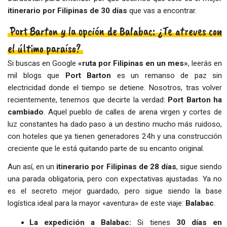
itinerario por Filipinas de 30 días
que vas a encontrar.
Port Barton y la opción de Balabac: ¿Te atreves con
el último paraíso?
Si buscas en Google
«ruta por Filipinas en un mes»
, leerás en
mil blogs que
Port Barton
es un remanso de paz sin
electricidad donde el tiempo se detiene. Nosotros, tras volver
recientemente, tenemos que decirte la verdad:
Port Barton ha
cambiado
. Aquel pueblo de calles de arena virgen y cortes de
luz constantes ha dado paso a un destino mucho más ruidoso,
con hoteles que ya tienen generadores 24h y una construcción
creciente que le está quitando parte de su encanto original.
Aun así, en un
itinerario por Filipinas de 28 días
, sigue siendo
una parada obligatoria, pero con expectativas ajustadas. Ya no
es el secreto mejor guardado, pero sigue siendo la base
logística ideal para la mayor «aventura» de este viaje:
Balabac
.
La expedición a Balabac:
Si tienes
30 días en