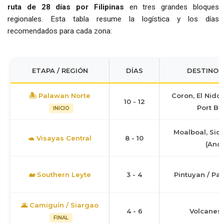
ruta de 28 días por Filipinas
en tres grandes bloques
regionales. Esta tabla resume la logística y los días
recomendados para cada zona:
ETAPA / REGIÓN
DÍAS
DESTINOS
🏝️ Palawan Norte
Coron, El Nido
10 - 12
Port Ba
INICIO
Moalboal, Siqu
🐢 Visayas Central
8 - 10
(And
🐋 Southern Leyte
3 - 4
Pintuyan / Pa
🌋 Camiguín / Siargao
4 - 6
Volcanes 
FINAL