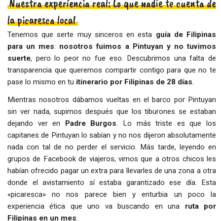
Nuestra experiencia real: Lo que nadie te cuenta de
la picaresca local
Tenemos que serte muy sinceros en esta
guía de Filipinas
para un mes
:
nosotros fuimos a Pintuyan y no tuvimos
suerte
, pero lo peor no fue eso. Descubrimos una falta de
transparencia que queremos compartir contigo para que no te
pase lo mismo en tu
itinerario por Filipinas de 28 días
.
Mientras nosotros dábamos vueltas en el barco por Pintuyan
sin ver nada, supimos después que los tiburones se estaban
dejando ver en
Padre Burgos
. Lo más triste es que los
capitanes de Pintuyan lo sabían y no nos dijeron absolutamente
nada con tal de no perder el servicio. Más tarde, leyendo en
grupos de Facebook de viajeros, vimos que a otros chicos les
habían ofrecido pagar un extra para llevarles de una zona a otra
donde el avistamiento sí estaba garantizado ese día. Esta
«picaresca» no nos parece bien y enturbia un poco la
experiencia ética que uno va buscando en una
ruta por
Filipinas en un mes
.