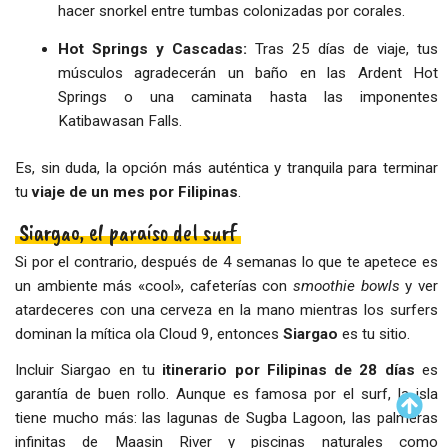
hacer snorkel entre tumbas colonizadas por corales.
Hot Springs y Cascadas:
Tras 25 días de viaje, tus
músculos agradecerán un baño en las Ardent Hot
Springs o una caminata hasta las imponentes
Katibawasan Falls.
Es, sin duda, la opción más auténtica y tranquila para terminar
tu
viaje de un mes por Filipinas
.
Siargao, el paraíso del surf
Si por el contrario, después de 4 semanas lo que te apetece es
un ambiente más «cool», cafeterías con
smoothie bowls
y ver
atardeceres con una cerveza en la mano mientras los surfers
dominan la mítica ola Cloud 9, entonces
Siargao
es tu sitio.
Incluir Siargao en tu
itinerario por Filipinas de 28 días
es
garantía de buen rollo. Aunque es famosa por el surf, la isla
tiene mucho más: las lagunas de Sugba Lagoon, las palmeras
infinitas de Maasin River y piscinas naturales como