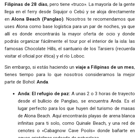
Filipinas de 28 días
, pero tiene «truco». La mayoría de la gente
llega en el ferry desde Siquijor o Cebú y se aloja directamente
en
Alona Beach (Panglao)
. Nosotros te recomendamos que
uses Alona como base logística para un par de noches, ya que
allí es donde encontrarás la mayor oferta de ocio y donde
podrás organizar fácilmente el tour por el interior de la isla: las
famosas Chocolate Hills, el santuario de los Tarsiers (recuerda
visitar el oficial por ética) y el río Loboc.
Sin embargo, si estás haciendo un
viaje a Filipinas de un mes
,
tienes tiempo para lo que nosotros consideramos la mejor
parte de Bohol:
Anda
.
Anda: El refugio de paz:
A unas 2 o 3 horas de trayecto
desde el bullicio de Panglao, se encuentra Anda. Es el
lugar perfecto para los que huyen del turismo de masas
de Alona Beach. Aquí encontrarás playas de arena blanca
infinitas para ti solo, como Quinale Beach, y una red de
cenotes o «Cabagnow Cave Pools» donde bañarte en
aguas cristalinas rodeado de naturaleza.