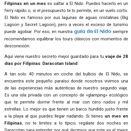
Filipinas en un mes
es saltar a El Nido. Puedes hacerlo en un
ferry rápido o, si el presupuesto te lo permite, en un vuelo corto.
El Nido es famoso por sus lagunas de aguas cristalinas (Big
Lagoon y Secret Lagoon), pero a veces el exceso de turismo
puede agobiar. Por eso, en nuestra
siempre
guía de El Nido
recomendamos equilibrar los tours clásicos con momentos de
desconexión.
Aquí viene nuestro secreto mejor guardado para tu
viaje de 28
días por Filipinas
:
Daracotan Island
.
A tan solo 40 minutos en coche del bullicio de El Nido, se
encuentra este pequeño paraíso donde nosotros vivimos una
de las experiencias más auténticas de nuestro segundo viaje.
Es una isla privada con un concepto de «glamping» ecológico
que te permite dormir frente al mar con cero ruidos y mil
estrellas. Lo mejor es que tienen un barco hundido justo frente
a la playa al que puedes llegar nadando. Si tienes
un mes en
Filipinas
, no te limites a lo típico; regálate dos noches en
Daracotan para entender por qué decimos que este es el mejor