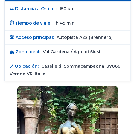
🚗 Distancia a Ortisei:
150 km
⏱️ Tiempo de viaje:
1h 45 min
🛣️ Acceso principal:
Autopista A22 (Brennero)
🏔️ Zona ideal:
Val Gardena / Alpe di Siusi
📍 Ubicación:
Caselle di Sommacampagna, 37066
Verona VR, Italia