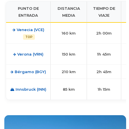
PUNTO DE
DISTANCIA
TIEMPO DE
ENTRADA
MEDIA
VIAJE
✈️ Venecia (VCE)
160 km
2h 00m
TOP
✈️ Verona (VRN)
150 km
1h 45m
✈️ Bérgamo (BGY)
210 km
2h 45m
C
🏔️ Innsbruck (INN)
85 km
1h 15m