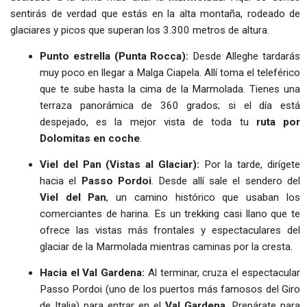
sentirás de verdad que estás en la alta montaña, rodeado de
glaciares y picos que superan los 3.300 metros de altura.
Punto estrella (Punta Rocca):
Desde Alleghe tardarás
muy poco en llegar a Malga Ciapela. Allí toma el teleférico
que te sube hasta la cima de la Marmolada. Tienes una
terraza panorámica de 360 grados; si el día está
despejado, es la mejor vista de toda tu
ruta por
Dolomitas en coche
.
Viel del Pan (Vistas al Glaciar):
Por la tarde, dirígete
hacia el
Passo Pordoi
. Desde allí sale el sendero del
Viel del Pan
, un camino histórico que usaban los
comerciantes de harina. Es un trekking casi llano que te
ofrece las vistas más frontales y espectaculares del
glaciar de la Marmolada mientras caminas por la cresta.
Hacia el Val Gardena:
Al terminar, cruza el espectacular
Passo Pordoi (uno de los puertos más famosos del Giro
de Italia) para entrar en el
Val Gardena
. Prepárate para