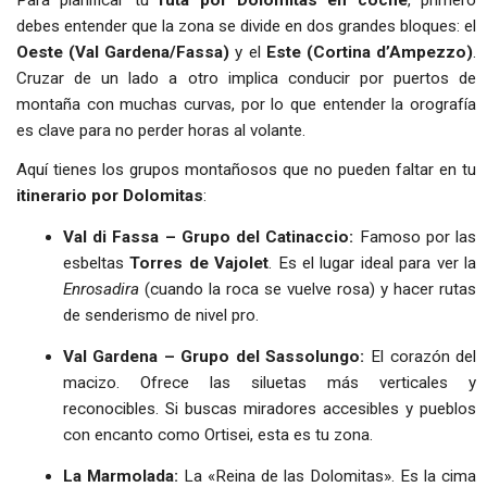
Para planificar tu
ruta por Dolomitas en coche
, primero
debes entender que la zona se divide en dos grandes bloques: el
Oeste (Val Gardena/Fassa)
y el
Este (Cortina d’Ampezzo)
.
Cruzar de un lado a otro implica conducir por puertos de
montaña con muchas curvas, por lo que entender la orografía
es clave para no perder horas al volante.
Aquí tienes los grupos montañosos que no pueden faltar en tu
itinerario por Dolomitas
:
Val di Fassa – Grupo del Catinaccio:
Famoso por las
esbeltas
Torres de Vajolet
. Es el lugar ideal para ver la
Enrosadira
(cuando la roca se vuelve rosa) y hacer rutas
de senderismo de nivel pro.
Val Gardena – Grupo del Sassolungo:
El corazón del
macizo. Ofrece las siluetas más verticales y
reconocibles. Si buscas miradores accesibles y pueblos
con encanto como Ortisei, esta es tu zona.
La Marmolada:
La «Reina de las Dolomitas». Es la cima