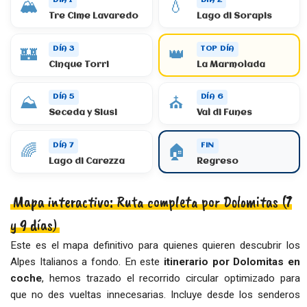
DÍA 1
DÍA 2
🏔️
💧
Tre Cime Lavaredo
Lago di Sorapis
DÍA 3
TOP DÍA
🏰
👑
Cinque Torri
La Marmolada
DÍA 5
DÍA 6
⛰️
⛪
Seceda y Siusi
Val di Funes
DÍA 7
FIN
🌈
🏠
Lago di Carezza
Regreso
Mapa interactivo: Ruta completa por Dolomitas (7
y 9 días)
Este es el mapa definitivo para quienes quieren descubrir los
Alpes Italianos a fondo. En este
itinerario por Dolomitas en
coche
, hemos trazado el recorrido circular optimizado para
que no des vueltas innecesarias. Incluye desde los senderos