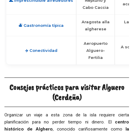
🌊 Imprescindible alrededores
Neptuno y
acan
Cabo Caccia
Aragosta alla
Lan
🍝 Gastronomía típica
algherese
t
Aeropuerto
A sol
✈️ Conectividad
Alguero-
Fertilia
Consejos prácticos para visitar Alguero
(Cerdeña)
Organizar un viaje a esta zona de la isla requiere cierta
planificación para no perder tiempo ni dinero. El
centro
histórico de Alghero
, conocido cariñosamente como
la