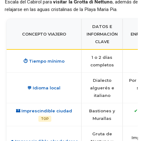
Escala del Cabirol para
visitar la Grotta di Nettuno
, además de
relajarse en las aguas cristalinas de la Playa Maria Pia.
DATOS E
CONCEPTO VIAJERO
INFORMACIÓN
ENF
CLAVE
1 o 2 días
I
⏱️ Tiempo mínimo
completos
c
Dialecto
Por s
💬 Idioma local
alguerés e
s
italiano
🏰 Imprescindible ciudad
Bastiones y
✔ 
Murallas
TOP
Gruta de
Impr