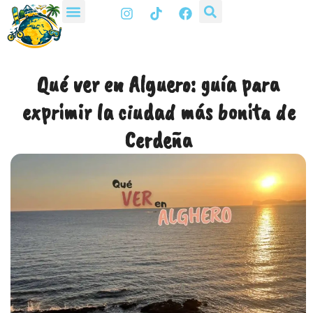
I
T
F
Ir
n
i
a
al
s
k
c
t
t
e
contenido
a
o
b
g
k
o
Qué ver en Alguero: guía para
r
o
a
k
exprimir la ciudad más bonita de
m
Cerdeña