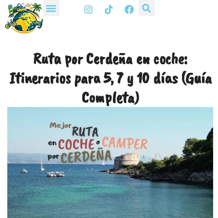
I
T
F
Ir
n
i
a
al
s
k
c
t
t
e
contenido
a
o
b
g
k
o
Ruta por Cerdeña en coche:
r
o
a
k
Itinerarios para 5, 7 y 10 días (Guía
m
Completa)