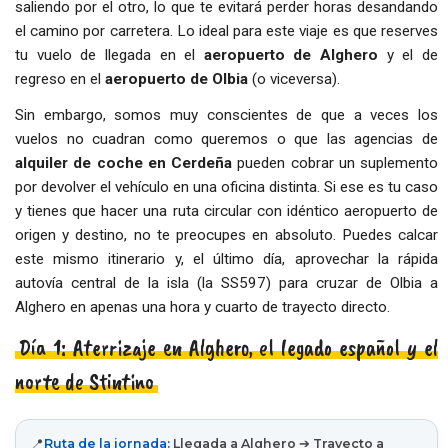
saliendo por el otro, lo que te evitará perder horas desandando
el camino por carretera. Lo ideal para este viaje es que reserves
tu vuelo de llegada en el
aeropuerto de Alghero
y el de
regreso en el
aeropuerto de Olbia
(o viceversa).
Sin embargo, somos muy conscientes de que a veces los
vuelos no cuadran como queremos o que las agencias de
alquiler de coche en Cerdeña
pueden cobrar un suplemento
por devolver el vehículo en una oficina distinta. Si ese es tu caso
y tienes que hacer una ruta circular con idéntico aeropuerto de
origen y destino, no te preocupes en absoluto. Puedes calcar
este mismo itinerario y, el último día, aprovechar la rápida
autovía central de la isla (la SS597) para cruzar de Olbia a
Alghero en apenas una hora y cuarto de trayecto directo.
Día 1: Aterrizaje en Alghero, el legado español y el
norte de Stintino
📍
Ruta de la jornada:
Llegada a Alghero ➔ Trayecto a