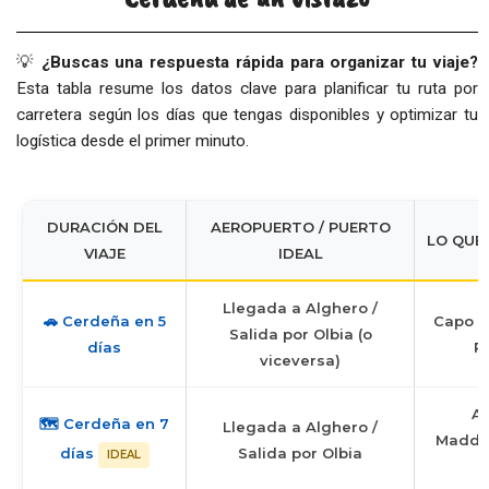
💡
¿Buscas una respuesta rápida para organizar tu viaje?
Esta tabla resume los datos clave para planificar tu ruta por
carretera según los días que tengas disponibles y optimizar tu
logística desde el primer minuto.
DURACIÓN DEL
AEROPUERTO / PUERTO
LO QUE
VIAJE
IDEAL
Llegada a Alghero /
🚗 Cerdeña en 5
Capo Te
Salida por Olbia (o
días
P
viceversa)
Ar
🗺️ Cerdeña en 7
Llegada a Alghero /
Maddal
días
Salida por Olbia
IDEAL