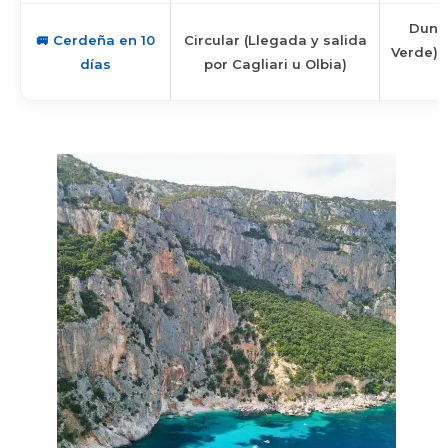
Dunas
🚐 Cerdeña en 10
Circular (Llegada y salida
Verde),
días
por Cagliari u Olbia)