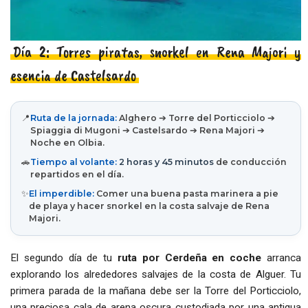
Día 2: Torres piratas, snorkel en Rena Majori y
esencia de Castelsardo
📍
Ruta de la jornada:
Alghero ➔ Torre del Porticciolo ➔
Spiaggia di Mugoni ➔ Castelsardo ➔ Rena Majori ➔
Noche en Olbia.
🚗
Tiempo al volante:
2 horas y 45 minutos
de conducción
repartidos en el día.
✨
El imperdible:
Comer una buena pasta marinera a pie
de playa y hacer snorkel en la costa salvaje de Rena
Majori.
El segundo día de tu
ruta por Cerdeña en coche
arranca
explorando los alrededores salvajes de la costa de Alguer. Tu
primera parada de la mañana debe ser la Torre del Porticciolo,
una preciosa cala de arena oscura custodiada por una antigua