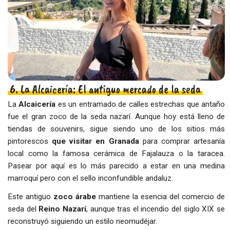
6. La Alcaicería: El antiguo mercado de la seda
La
Alcaicería
es un entramado de calles estrechas que antaño
fue el gran zoco de la seda nazarí. Aunque hoy está lleno de
tiendas de souvenirs, sigue siendo uno de los sitios más
pintorescos
que visitar en Granada
para comprar artesanía
local como la famosa cerámica de Fajalauza o la taracea.
Pasear por aquí es lo más parecido a estar en una medina
marroquí pero con el sello inconfundible andaluz.
Este antiguo
zoco árabe
mantiene la esencia del comercio de
seda del
Reino Nazarí
, aunque tras el incendio del siglo XIX se
reconstruyó siguiendo un estilo neomudéjar.