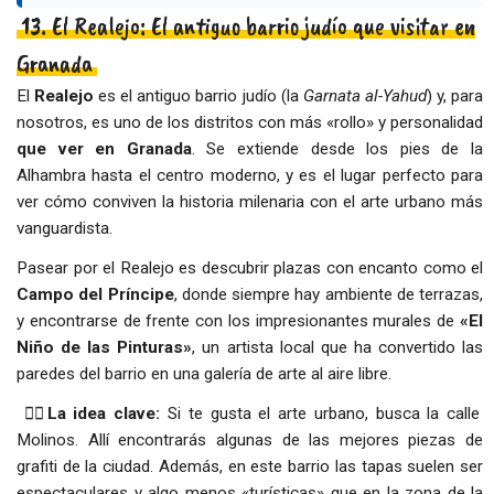
13. El Realejo: El antiguo barrio judío que visitar en
Granada
El
Realejo
es el antiguo barrio judío (la
Garnata al-Yahud
) y, para
nosotros, es uno de los distritos con más «rollo» y personalidad
que ver en Granada
. Se extiende desde los pies de la
Alhambra hasta el centro moderno, y es el lugar perfecto para
ver cómo conviven la historia milenaria con el arte urbano más
vanguardista.
Pasear por el Realejo es descubrir plazas con encanto como el
Campo del Príncipe
, donde siempre hay ambiente de terrazas,
y encontrarse de frente con los impresionantes murales de
«El
Niño de las Pinturas»
, un artista local que ha convertido las
paredes del barrio en una galería de arte al aire libre.
👉🏻
La idea clave:
Si te gusta el arte urbano, busca la calle
Molinos. Allí encontrarás algunas de las mejores piezas de
grafiti de la ciudad. Además, en este barrio las tapas suelen ser
espectaculares y algo menos «turísticas» que en la zona de la