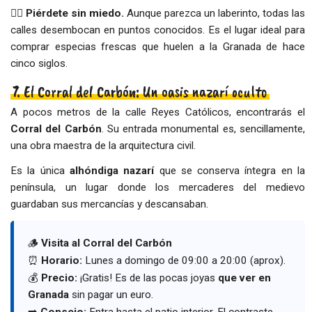
👉🏻 P
iérdete sin miedo.
Aunque parezca un laberinto, todas las
calles desembocan en puntos conocidos. Es el lugar ideal para
comprar especias frescas que huelen a la Granada de hace
cinco siglos.
7. El Corral del Carbón: Un oasis nazarí oculto
A pocos metros de la calle Reyes Católicos, encontrarás el
Corral del Carbón
. Su entrada monumental es, sencillamente,
una obra maestra de la arquitectura civil.
Es la única
alhóndiga nazarí
que se conserva íntegra en la
península, un lugar donde los mercaderes del medievo
guardaban sus mercancías y descansaban.
🪵
Visita al Corral del Carbón
⏰
Horario:
Lunes a domingo de 09:00 a 20:00 (aprox).
💰
Precio:
¡Gratis! Es de las pocas joyas
que ver en
Granada
sin pagar un euro.
➡️
Consejo:
Entra hasta el patio interior. El contraste