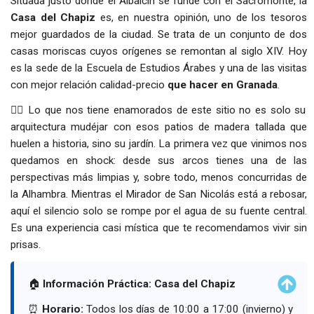
Situada justo donde el Albaicín se funde con el Sacromonte, la
Casa del Chapiz
es, en nuestra opinión, uno de los tesoros
mejor guardados de la ciudad. Se trata de un conjunto de dos
casas moriscas cuyos orígenes se remontan al siglo XIV. Hoy
es la sede de la Escuela de Estudios Árabes y una de las visitas
con mejor relación calidad-precio
que hacer en Granada
.
👉🏻
Lo que nos tiene enamorados de este sitio no es solo su
arquitectura mudéjar con esos patios de madera tallada que
huelen a historia, sino su jardín. La primera vez que vinimos nos
quedamos en shock: desde sus arcos tienes una de las
perspectivas más limpias y, sobre todo, menos concurridas de
la Alhambra. Mientras el Mirador de San Nicolás está a rebosar,
aquí el silencio solo se rompe por el agua de su fuente central.
Es una experiencia casi mística que te recomendamos vivir sin
prisas.
🏠
Información Práctica: Casa del Chapiz
⏰
Horario:
Todos los días de 10:00 a 17:00 (invierno) y