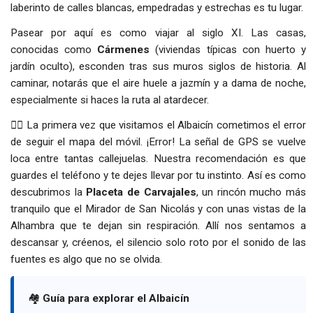
laberinto de calles blancas, empedradas y estrechas es tu lugar.
Pasear por aquí es como viajar al siglo XI. Las casas,
conocidas como
Cármenes
(viviendas típicas con huerto y
jardín oculto), esconden tras sus muros siglos de historia. Al
caminar, notarás que el aire huele a jazmín y a dama de noche,
especialmente si haces la ruta al atardecer.
👉🏻 La primera vez que visitamos el Albaicín cometimos el error
de seguir el mapa del móvil. ¡Error! La señal de GPS se vuelve
loca entre tantas callejuelas. Nuestra recomendación es que
guardes el teléfono y te dejes llevar por tu instinto. Así es como
descubrimos la
Placeta de Carvajales
, un rincón mucho más
tranquilo que el Mirador de San Nicolás y con unas vistas de la
Alhambra que te dejan sin respiración. Allí nos sentamos a
descansar y, créenos, el silencio solo roto por el sonido de las
fuentes es algo que no se olvida.
🏘️
Guía para explorar el Albaicín