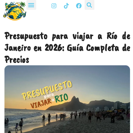
I
T
F
Ir
n
i
a
al
s
k
c
t
t
e
contenido
a
o
b
g
k
o
Presupuesto para viajar a Río de
r
o
a
k
Janeiro en 2026: Guía Completa de
m
Precios