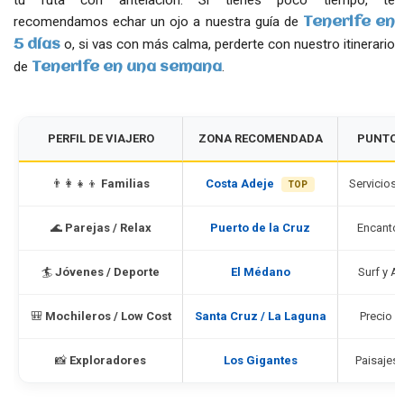
recomendamos echar un ojo a nuestra guía de
Tenerife en
o, si vas con más calma, perderte con nuestro itinerario
5 días
de
.
Tenerife en una semana
PERFIL DE VIAJERO
ZONA RECOMENDADA
PUNTO 
👨‍👩‍👧‍👦
Familias
Costa Adeje
Servicios 
TOP
🌊
Parejas / Relax
Puerto de la Cruz
Encanto 
🏄
Jóvenes / Deporte
El Médano
Surf y A
🎒
Mochileros / Low Cost
Santa Cruz / La Laguna
Precio y
📸
Exploradores
Los Gigantes
Paisajes 