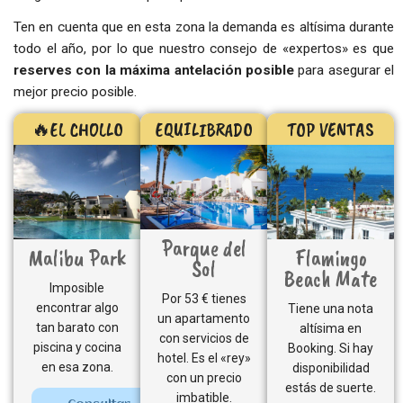
Ten en cuenta que en esta zona la demanda es altísima durante
todo el año, por lo que nuestro consejo de «expertos» es que
reserves con la máxima antelación posible
para asegurar el
mejor precio posible.
🔥EL CHOLLO
EQUILIBRADO
TOP VENTAS
Parque del
Malibu Park
Flamingo
Sol
Beach Mate
Imposible
Por 53 € tienes
encontrar algo
Tiene una nota
un apartamento
tan barato con
altísima en
con servicios de
piscina y cocina
Booking. Si hay
hotel. Es el «rey»
en esa zona.
disponibilidad
con un precio
estás de suerte.
imbatible.