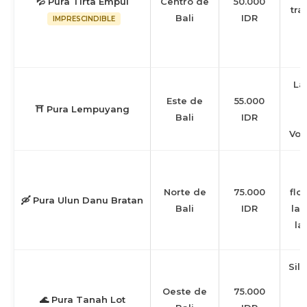
💦 Pura Tirta Empul
Centro de
50.000
tra
Bali
IDR
IMPRESCINDIBLE
s
La
Este de
55.000
d
⛩ Pura Lempuyang
Bali
IDR
Vol
Norte de
75.000
flo
🛶 Pura Ulun Danu Bratan
Bali
IDR
las
la
Sil
Oeste de
75.000
🌊 Pura Tanah Lot