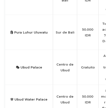
Bali
IDR
d
a
Te
50.000
aca
🗿 Pura Luhur Uluwatu
Sur de Bali
IDR
70
Da
Ar
Centro de
🎭 Ubud Palace
Gratuito
tr
Ubud
n
E
Centro de
50.000
mon
🌸 Ubud Water Palace
Ubud
IDR
re
flo