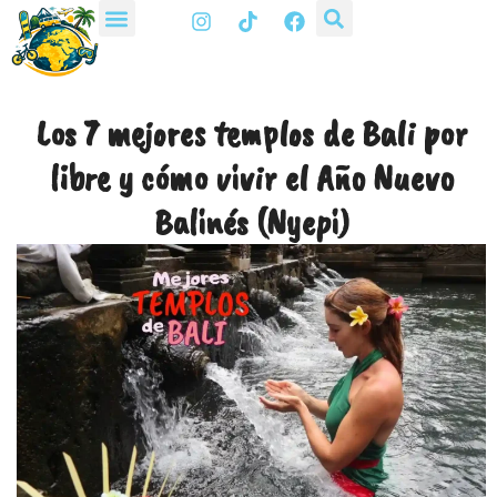
I
T
F
Ir
n
i
a
al
s
k
c
t
t
e
contenido
a
o
b
g
k
o
Los 7 mejores templos de Bali por
r
o
a
k
libre y cómo vivir el Año Nuevo
m
Balinés (Nyepi)