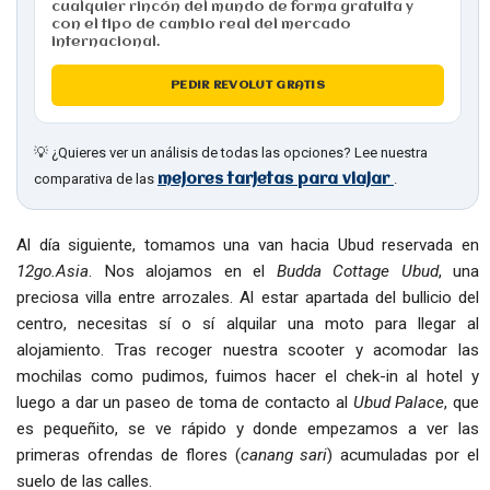
cualquier rincón del mundo de forma gratuita y
con el tipo de cambio real del mercado
internacional.
PEDIR REVOLUT GRATIS
💡 ¿Quieres ver un análisis de todas las opciones? Lee nuestra
comparativa de las
.
mejores tarjetas para viajar
Al día siguiente, tomamos una van hacia Ubud reservada en
12go.Asia
. Nos alojamos en el
Budda Cottage Ubud
, una
preciosa villa entre arrozales. Al estar apartada del bullicio del
centro, necesitas sí o sí alquilar una moto para llegar al
alojamiento. Tras recoger nuestra scooter y acomodar las
mochilas como pudimos, fuimos hacer el chek-in al hotel y
luego a dar un paseo de toma de contacto al
Ubud Palace
, que
es pequeñito, se ve rápido y donde empezamos a ver las
primeras ofrendas de flores (
canang sari
) acumuladas por el
suelo de las calles.