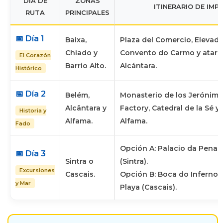
DÍA DE
ZONAS
ITINERARIO DE IMP
RUTA
PRINCIPALES
📅 Día 1
Baixa,
Plaza del Comercio, Elevado
Chiado y
Convento do Carmo y atard
El Corazón
Barrio Alto.
Alcántara.
Histórico
📅 Día 2
Belém,
Monasterio de los Jerónimo
Alcântara y
Factory, Catedral de la Sé 
Historia y
Alfama.
Alfama.
Fado
Opción A:
Palacio da Pena y
📅 Día 3
Sintra o
(Sintra).
Excursiones
Cascais.
Opción B:
Boca do Inferno, 
y Mar
Playa (Cascais).