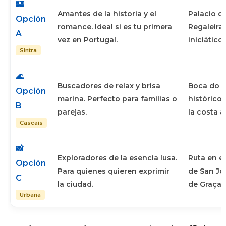
🏰
Amantes de la historia y el
Palacio d
Opción
romance.
Ideal si es tu primera
Regaleira 
A
vez en Portugal.
iniciático.
Sintra
🌊
Buscadores de relax y brisa
Boca do I
Opción
marina.
Perfecto para familias o
histórico 
B
parejas.
la costa a
Cascais
📸
Exploradores de la esencia lusa.
Ruta en el
Opción
Para quienes quieren exprimir
de San Jo
C
la ciudad.
de Graça.
Urbana