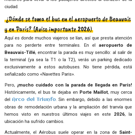
ciudad.
¿Dónde se toma el bus en el aeropuerto de Beauvais
y en París? (Aviso importante 2026)
Aquí es donde muchos viajeros se lían, así que presta atención
para no perderte entre terminales. En el
aeropuerto de
Beauvais-Tillé
, encontrar la parada es muy sencillo: al salir de
la terminal (ya sea la T1 o la T2), verás un parking dedicado
exclusivamente a estos autobuses. No tiene pérdida, está
señalizado como «Navettes Paris».
Pero,
¡mucho cuidado con la parada de llegada en París!
Históricamente, el bus te dejaba en
Porte Maillot
, muy cerca
del
. Sin embargo, debido a las enormes
Arco del Triunfo
obras de remodelación urbana y la ampliación del tranvía que
hemos visto en nuestros últimos viajes en este
2026
, la
ubicación ha sufrido cambios.
Actualmente, el Aérobus suele operar en la zona de
Saint-