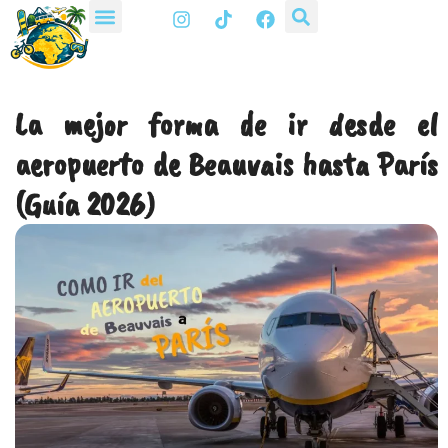
I
T
F
Ir
n
i
a
al
s
k
c
t
t
e
contenido
a
o
b
g
k
o
La mejor forma de ir desde el
r
o
a
k
aeropuerto de Beauvais hasta París
m
(Guía 2026)