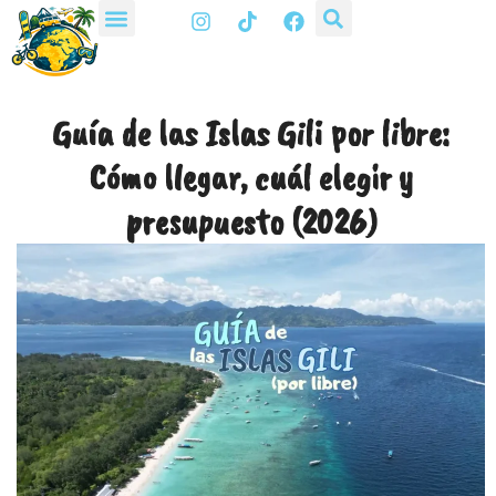
I
T
F
Ir
n
i
a
al
s
k
c
t
t
e
contenido
a
o
b
g
k
o
Guía de las Islas Gili por libre:
r
o
a
k
Cómo llegar, cuál elegir y
m
presupuesto (2026)