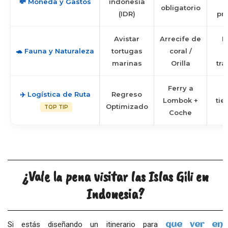
💸 Moneda y Gastos
indonesia
obligatorio
(IDR)
pr
Avistar
Arrecife de
P
🐢 Fauna y Naturaleza
tortugas
coral /
marinas
Orilla
tra
Ferry a
✈️ Logística de Ruta
Regreso
Lombok +
tie
Optimizado
TOP TIP
Coche
¿Vale la pena visitar las Islas Gili en
Indonesia?
Si estás diseñando un itinerario para
que ver en