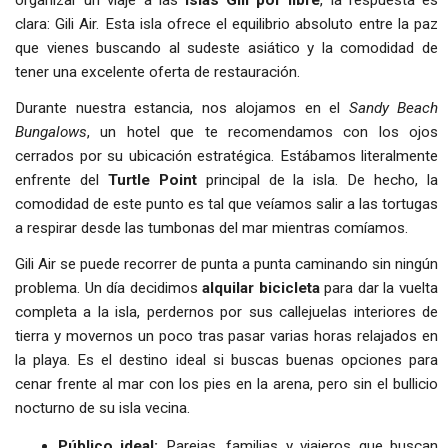
organizar un viaje a las
Islas Gili
por libre
, la respuesta es
clara: Gili Air. Esta isla ofrece el equilibrio absoluto entre la paz
que vienes buscando al sudeste asiático y la comodidad de
tener una excelente oferta de restauración.
Durante nuestra estancia, nos alojamos en el
Sandy Beach
Bungalows
, un hotel que te recomendamos con los ojos
cerrados por su ubicación estratégica. Estábamos literalmente
enfrente del
Turtle Point
principal de la isla. De hecho, la
comodidad de este punto es tal que veíamos salir a las tortugas
a respirar desde las tumbonas del mar mientras comíamos.
Gili Air se puede recorrer de punta a punta caminando sin ningún
problema. Un día decidimos
alquilar bicicleta
para dar la vuelta
completa a la isla, perdernos por sus callejuelas interiores de
tierra y movernos un poco tras pasar varias horas relajados en
la playa. Es el destino ideal si buscas buenas opciones para
cenar frente al mar con los pies en la arena, pero sin el bullicio
nocturno de su isla vecina.
Público ideal:
Parejas, familias y viajeros que buscan