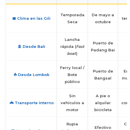
E
Temporada
De mayo a
📅 Clima en las Gili
tem
Seca
octubre
Lancha
T
Puerto de
🚢 Desde Bali
rápida (
Fast
d
Padang Bai
boat
)
Ferry local /
Puerto de
Ec
⛵ Desde Lombok
Bote
Bangsal
muy
público
Sin
A pie o
🚲 Transporte Interno
vehículos a
alquilar
con
motor
bicicleta
Rupia
Con
Efectivo