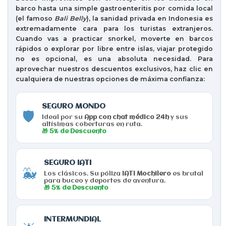
barco hasta una simple gastroenteritis por comida local
(el famoso
Bali Belly
), la sanidad privada en Indonesia es
extremadamente cara para los turistas extranjeros.
Cuando vas a practicar snorkel, moverte en barcos
rápidos o explorar por libre entre islas, viajar protegido
no es opcional, es una absoluta necesidad. Para
aprovechar nuestros
descuentos exclusivos
, haz clic en
cualquiera de nuestras opciones de máxima confianza:
SEGURO MONDO
🛡️
Ideal por su
App con chat médico 24h
y sus
altísimas coberturas en ruta.
🎁 5% de Descuento
SEGURO IATI
🐳
Los clásicos. Su póliza
IATI Mochilero
es brutal
para buceo y deportes de aventura.
🎁 5% de Descuento
INTERMUNDIAL