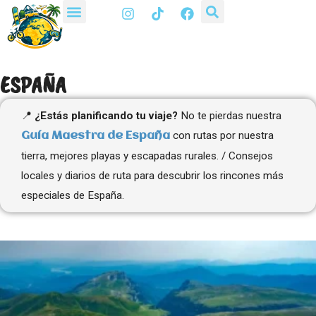
I
T
F
Ir
n
i
a
al
s
k
c
t
t
e
contenido
a
o
b
g
k
o
ESPAÑA
r
o
a
k
m
📍
¿Estás planificando tu viaje?
No te pierdas nuestra
con rutas por nuestra
Guía Maestra de España
tierra, mejores playas y escapadas rurales. / Consejos
locales y diarios de ruta para descubrir los rincones más
especiales de España.
Página
Página