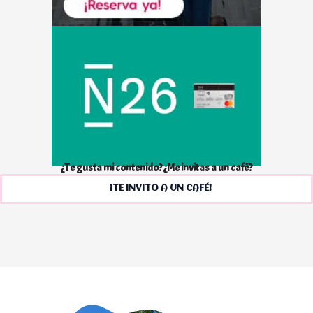
¿Te gusta mi contenido? ¿Me invitas a un café?
¡TE INVITO A UN CAFÉ!