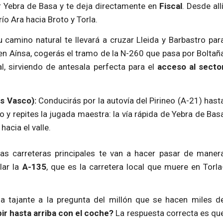
r Yebra de Basa y te deja directamente en
Fiscal
. Desde allí
ío Ara hacia Broto y Torla.
 camino natural te llevará a cruzar Lleida y Barbastro par
 en Aínsa, cogerás el tramo de la N-260 que pasa por Boltañ
, sirviendo de antesala perfecta para el
acceso al secto
ís Vasco):
Conducirás por la autovía del Pirineo (A-21) hast
o y repites la jugada maestra: la vía rápida de Yebra de Bas
hacia el valle.
as carreteras principales te van a hacer pasar de maner
lar la
A-135
, que es la carretera local que muere en Torla
 tajante a la pregunta del millón que se hacen miles d
ir hasta arriba con el coche?
La respuesta correcta es qu