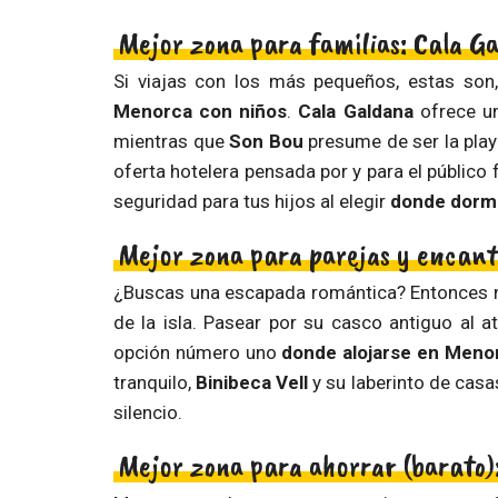
Mejor zona para familias: Cala G
Si viajas con los más pequeños, estas son
Menorca con niños
.
Cala Galdana
ofrece un
mientras que
Son Bou
presume de ser la playa
oferta hotelera pensada por y para el públic
seguridad para tus hijos al elegir
donde dorm
Mejor zona para parejas y encanto
¿Buscas una escapada romántica? Entonces n
de la isla. Pasear por su casco antiguo al at
opción número uno
donde alojarse en Meno
tranquilo,
Binibeca Vell
y su laberinto de casas
silencio.
Mejor zona para ahorrar (barato):