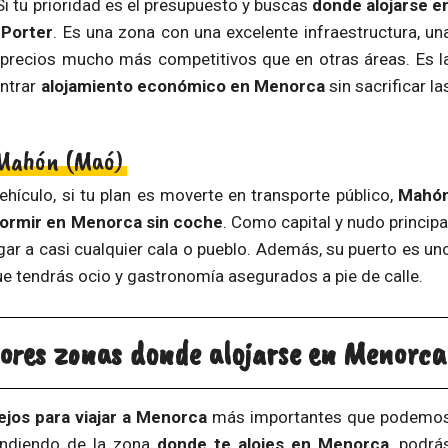
Si tu prioridad es el presupuesto y buscas
donde alojarse e
 Porter
. Es una zona con una excelente infraestructura, un
 precios mucho más competitivos que en otras áreas. Es l
ontrar
alojamiento económico en Menorca
sin sacrificar la
 Mahón (Maó)
ículo, si tu plan es moverte en transporte público,
Mahó
ormir en Menorca sin coche
. Como capital y nudo principa
gar a casi cualquier cala o pueblo. Además, su puerto es un
ue tendrás ocio y gastronomía asegurados a pie de calle.
jores zonas donde alojarse en Menorca
jos para viajar a Menorca
más importantes que podemo
endiendo de la zona
donde te alojes en Menorca
, podrá