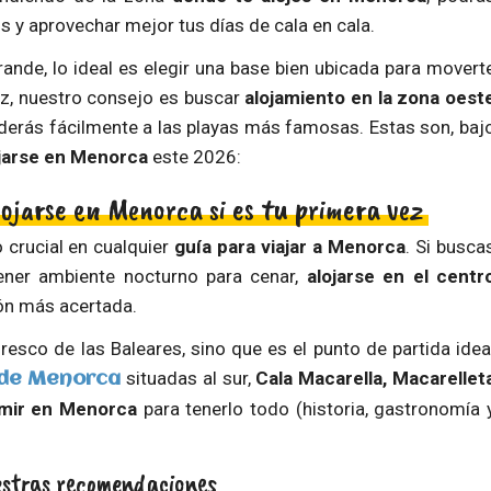
y aprovechar mejor tus días de cala en cala.
nde, lo ideal es elegir una base bien ubicada para movert
ez, nuestro consejo es buscar
alojamiento en la zona oest
ederás fácilmente a las playas más famosas. Estas son, baj
jarse en Menorca
este 2026:
lojarse en Menorca si es tu primera vez
 crucial en cualquier
guía para viajar a Menorca
. Si busca
ener ambiente nocturno para cenar,
alojarse en el centr
ión más acertada.
resco de las Baleares, sino que es el punto de partida idea
situadas al sur,
Cala Macarella, Macarellet
 de Menorca
mir en Menorca
para tenerlo todo (historia, gastronomía 
uestras recomendaciones