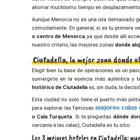
ahorrar muchísimo tiempo en desplazamientos 
Aunque Menorca no es una isla demasiado gra
cómodamente. En general, si es tu primera v
o centro de Menorca
, ya que desde allí acc
nuestro criterio, las mejores zonas
donde alo
Ciutadella, la mejor zona donde a
Elegir bien tu base de operaciones es un paso
sumergirte en la esencia más auténtica y t
histórico de Ciutadella
es, sin duda, la decis
Esta ciudad no solo tiene el puerto más pinto
para explorar las famosas
mejores calas
o Cala Turqueta
. Si te preguntas
dónde dor
cercanía a las calas), Ciutadella es tu sitio.
Los 3 mejores hoteles en Ciutadella: n