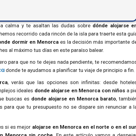
 la calma y te asaltan las dudas sobre
dónde alojarse e
emos recorrido cada rincón de la isla para traerte esta guí
onde dormir en Menorca
es la decisión más importante d
hes al máximo tus días en este paraíso balear.
, pero para que no te dejes nada pendiente, te recomendamo
donde te ayudamos a planificar tu viaje de principio a fin.
ca
rca
, verás que las opciones son infinitas: desde hotele
mplejos ideales
donde alojarse en Menorca con niños
a pi
que buscas es
donde alojarse en Menorca barato
, tambié
 para que tu presupuesto no se dispare sin renunciar a l
es si es mejor
alojarse en Menorca en el norte o en el su
en Menorca sin coche
. En este artículo vamos a despeja