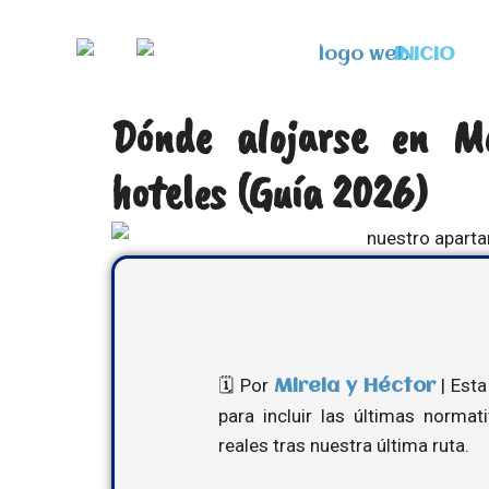
Ir
al
INICIO
contenido
Dónde alojarse en M
hoteles (Guía 2026)
🗓️ Por
| Esta
Mireia y Héctor
para incluir las últimas norma
reales tras nuestra última ruta.