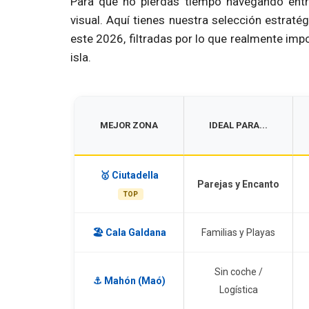
Para que no pierdas tiempo navegando entr
visual. Aquí tienes nuestra selección estrat
este 2026, filtradas por lo que realmente impo
isla.
MEJOR ZONA
IDEAL PARA...
🥇 Ciutadella
Parejas y Encanto
TOP
🏖️ Cala Galdana
Familias y Playas
Sin coche /
⚓ Mahón (Maó)
Logística