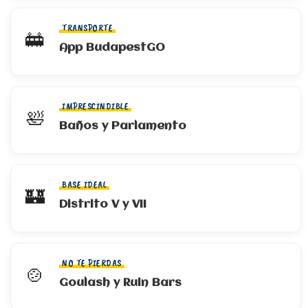
TRANSPORTE
🚋
App BudapestGO
IMPRESCINDIBLE
🛀
Baños y Parlamento
BASE IDEAL
🏰
Distrito V y VII
NO TE PIERDAS
🍲
Goulash y Ruin Bars