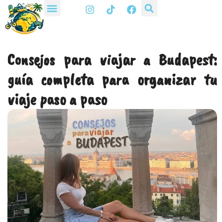
I
T
F
Ir
n
i
a
al
s
k
c
t
t
e
contenido
a
o
b
g
k
o
Consejos para viajar a Budapest:
r
o
a
k
guía completa para organizar tu
m
viaje paso a paso